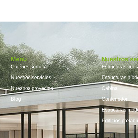
Menú
Nuestros se
Quiénes somos
Estructuras lige
Nuestros servicios
Estructuras híbr
Nuestros proyectos
Cabina
Blog
Contenedor
Estructuras mod
Edificios prefab