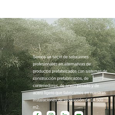
Somos un socio de soluciones
profesionales en alternativas de
productos prefabricados con sistemas de
construcción prefabricados, de
contenedores, de acero pesado y de
acero ligero que fabricamos en nuestras
instalaciones de producción de 14.500
m2.