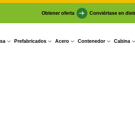
Obtener oferta
Conviértase en dist
sa
Prefabricados
Acero
Contenedor
Cabina
males de acero 