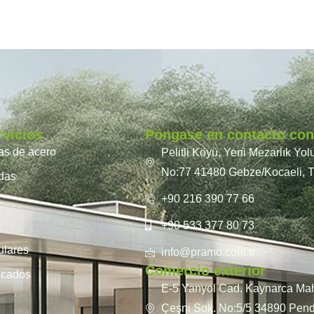
rvicios
Póngase en contacto con
ras de acero
Pelitli Köyü, Yeni Mezarlık Yol
No:77 41480 Gebze/Kocaeli, T
idas
+90 216 390 77 66
+90 533 377 80 73
ulares
info@pramo.com.tr
Comercio exterior
ricados
E-5 Yanyol Cad. Kaynarca Ma
Çeşni Sok. No:5/5 34890 Pend