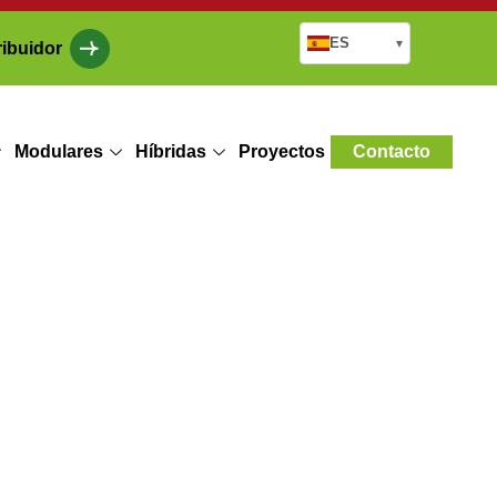
ES
▾
ribuidor
Modulares
Híbridas
Proyectos
Contacto
ligero