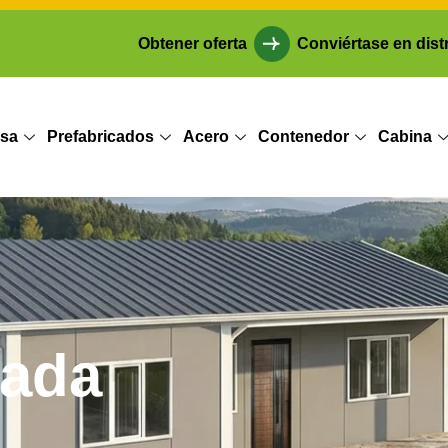
Obtener oferta
Conviértase en dist
sa
Prefabricados
Acero
Contenedor
Cabina
cada