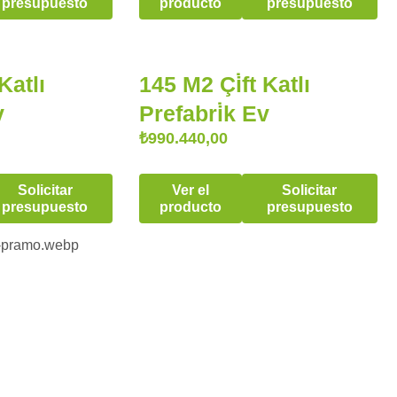
presupuesto
producto
presupuesto
Katlı
145 M2 Çi̇ft Katlı
v
Prefabri̇k Ev
₺
990.440,00
Solicitar
Ver el
Solicitar
presupuesto
producto
presupuesto