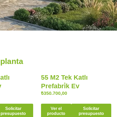
 planta
atlı
55 M2 Tek Katlı
v
Prefabri̇k Ev
₺
350.700,00
Solicitar
Ver el
Solicitar
presupuesto
producto
presupuesto