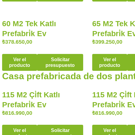
60 M2 Tek Katlı
65 M2 Tek K
Prefabri̇k Ev
Prefabri̇k E
₺
378.650,00
₺
399.250,00
Ver el
Solicitar
Ver el
producto
presupuesto
producto
Casa prefabricada de dos plan
115 M2 Çi̇ft Katlı
115 M2 Çi̇ft 
Prefabri̇k Ev
Prefabri̇k E
₺
816.990,00
₺
816.990,00
Ver el
Solicitar
Ver el