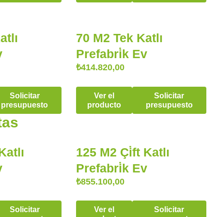
atlı
70 M2 Tek Katlı
v
Prefabri̇k Ev
₺
414.820,00
Solicitar
Ver el
Solicitar
presupuesto
producto
presupuesto
tas
Katlı
125 M2 Çi̇ft Katlı
v
Prefabri̇k Ev
₺
855.100,00
Solicitar
Ver el
Solicitar