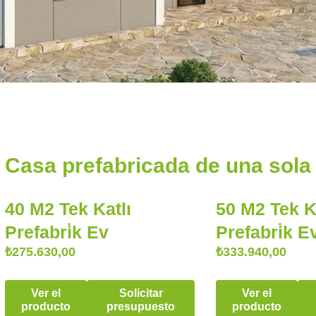
Casa prefabricada de una sola
40 M2 Tek Katlı
50 M2 Tek K
Prefabri̇k Ev
Prefabri̇k E
₺
275.630,00
₺
333.940,00
Ver el
Solicitar
Ver el
producto
presupuesto
producto