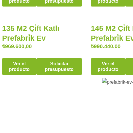
producto
presupuesto
producto
135 M2 Çi̇ft Katlı
145 M2 Çi̇ft 
Prefabri̇k Ev
Prefabri̇k E
₺
969.600,00
₺
990.440,00
Ver el
Solicitar
Ver el
producto
presupuesto
producto