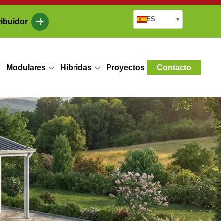
ES
▾
ribuidor
Modulares
Híbridas
Proyectos
Contacto