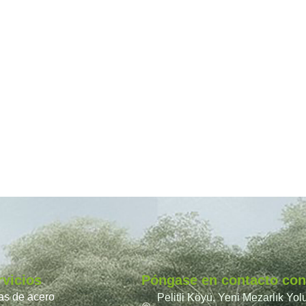
rvicios
Póngase en contacto con
ras de acero
Pelitli Köyü, Yeni Mezarlık Yol