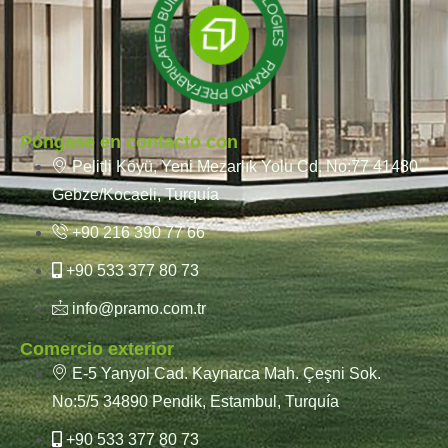
Póngase en contacto con
Pelitli Köyü, Yeni Mezarlık Yolu Cd. No:77 41480
Gebze/Kocaeli, Turquía
+90 216 390 77 66
+90 533 377 80 73
info@pramo.com.tr
Comercio exterior
E-5 Yanyol Cad. Kaynarca Mah. Çeşni Sok.
No:5/5 34890 Pendik, Estambul, Turquía
+90 533 377 80 73