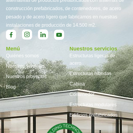
alternativas de productos prefabricados con sistemas de
construcción prefabricados, de contenedores, de acero
pesado y de acero ligero que fabricamos en nuestras
instalaciones de producción de 14.500 m2.
Menú
Nuestros servicios
Quiénes somos
Estructuras ligeras de
acero
Nuestros servicios
Estructuras híbridas
Nuestros proyectos
Cabina
Blog
Contenedor
Estructuras modulares
Edificios prefabricados