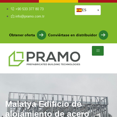
+90 533 377 80 73
ES
▾
info@pramo.com.tr
Obtener oferta
Conviértase en distribuidor
Malatya Edificio de
alojamiento de acero