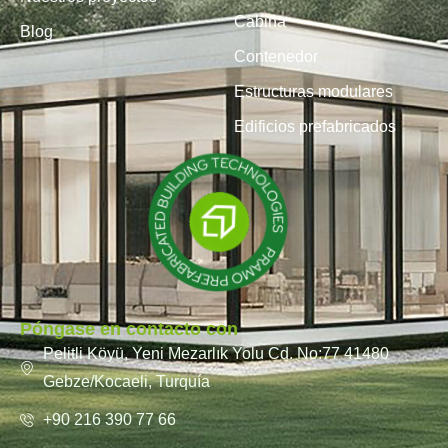
Cabina
Blog
Contenedor
Estructuras modulares
Edificios prefabricados
Póngase en contacto con
Pelitli Köyü, Yeni Mezarlık Yolu Cd. No:77 41480
Gebze/Kocaeli, Turquía
+90 216 390 77 66