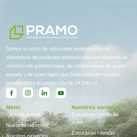
Somos un socio de soluciones profesionales en
alternativas de productos prefabricados con sistemas de
construcción prefabricados, de contenedores, de acero
pesado y de acero ligero que fabricamos en nuestras
instalaciones de producción de 14.500 m2.
Menú
Nuestros servicios
Quiénes somos
Estructuras ligeras de
acero
Nuestros servicios
Estructuras híbridas
Nuestros proyectos