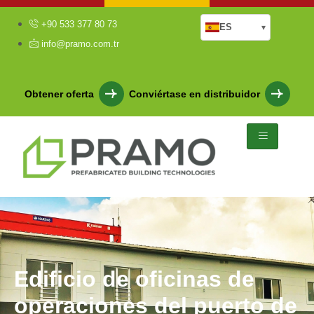
+90 533 377 80 73
ES
▾
info@pramo.com.tr
Obtener oferta
Conviértase en distribuidor
Edificio de oficinas de
operaciones del puerto de