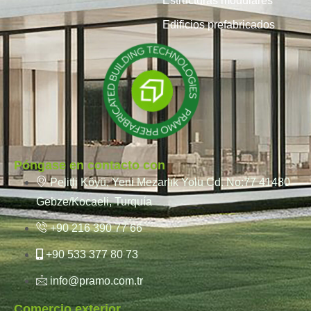
Estructuras modulares
Edificios prefabricados
Póngase en contacto con
Pelitli Köyü, Yeni Mezarlık Yolu Cd. No:77 41480
Gebze/Kocaeli, Turquía
+90 216 390 77 66
+90 533 377 80 73
info@pramo.com.tr
Comercio exterior