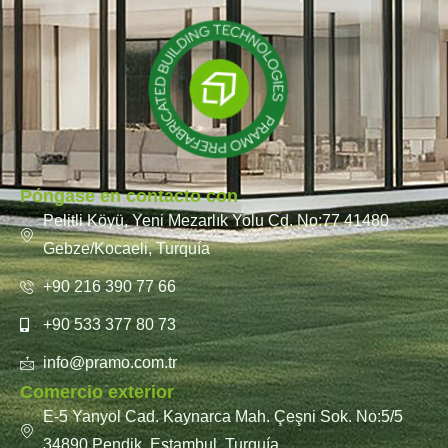
Póngase en contacto con
Pelitli Köyü, Yeni Mezarlık Yolu Cd. No:77 41480
Gebze/Kocaeli, Turquía
+90 216 390 77 66
+90 533 377 80 73
info@pramo.com.tr
Comercio exterior
E-5 Yanyol Cad. Kaynarca Mah. Çeşni Sok. No:5/5
34890 Pendik, Estambul, Turquía