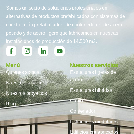
Somos un socio de soluciones profesionales en
alternativas de productos prefabricados con sistemas de
construcción prefabricados, de contenedores, de acero
pesado y de acero ligero que fabricamos en nuestras
instalaciones de producción de 14.500 m2.
Menú
Nuestros servicios
Quiénes somos
Estructuras ligeras de
acero
Nuestros servicios
Estructuras híbridas
Nuestros proyectos
Cabina
Blog
Contenedor
Estructuras modulares
Edificios prefabricados