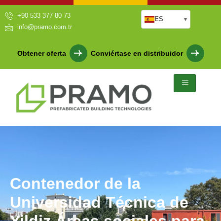
+90 533 377 80 73
ES
▾
info@pramo.com.tr
Obtener oferta
Conviértase en distribuidor
Contenedor de la
Universidad Técnica de