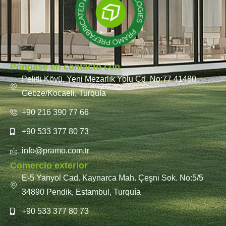
Póngase en contacto con
Pelitli Köyü, Yeni Mezarlık Yolu Cd. No:77 41480
Gebze/Kocaeli, Turquía
+90 216 390 77 66
+90 533 377 80 73
info@pramo.com.tr
Comercio exterior
E-5 Yanyol Cad. Kaynarca Mah. Çeşni Sok. No:5/5
34890 Pendik, Estambul, Turquía
+90 533 377 80 73