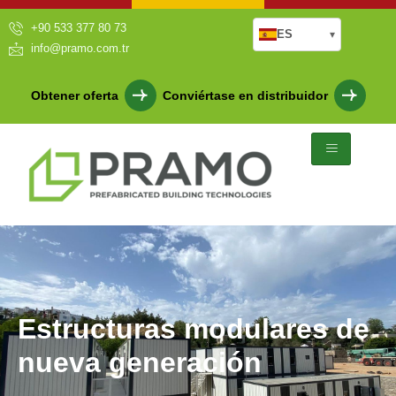
+90 533 377 80 73
ES
▾
info@pramo.com.tr
Obtener oferta
Conviértase en distribuidor
Estructuras modulares de
nueva generación