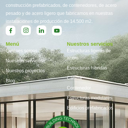
construcción prefabricados, de contenedores, de acero
pesado y de acero ligero que fabricamos en nuestras
instalaciones de producción de 14.500 m2.
Menú
Nuestros servicios
Quiénes somos
Estructuras ligeras de
acero
Nuestros servicios
Estructuras híbridas
Nuestros proyectos
Cabina
Blog
Contenedor
Estructuras modulares
Edificios prefabricados